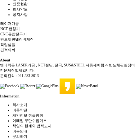
인증현황
회사약도
공지사항
레이저가공
NCT 펀칭기
CNC유압절곡기
반도체판넬장비제작
작업샘플
견적의뢰
About
엔터텍은 LASER가공 , NCT절단, 절곡, SUS&STEEL 자동제어함과 반도체판넬장비
전문제작업체입니다.
문의전화 : 041-583-8013
Information
회사소개
이용약관
개인정보 취급방침
이메일 무단수집거부
책임의 한계와 법적고지
이용안내
문의하기