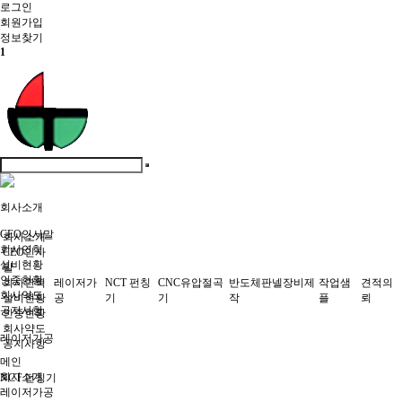
로그인
회원
가입
정보찾기
1
회사소개
CEO인사말
회사소개
회사연혁
CEO인사
설비현황
말
인증현황
회사연혁
레이저가
NCT 펀칭
CNC유압절곡
반도체판넬장비제
작업샘
견적의
회사약도
설비현황
공
기
기
작
플
뢰
공지사항
인증현황
회사약도
레이저가공
공지사항
메인
회사소개
NCT 펀칭기
레이저가공