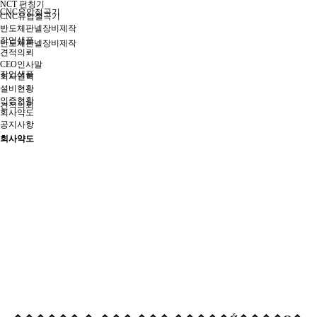
NCT 펀칭기
CNC유압절곡기
CNC유압절곡기
반도체판넬장비제작
작업샘플
반도체판넬장비제작
견적의뢰
CEO인사말
작업샘플
회사연혁
설비현황
인증현황
견적의뢰
회사약도
공지사항
회사약도