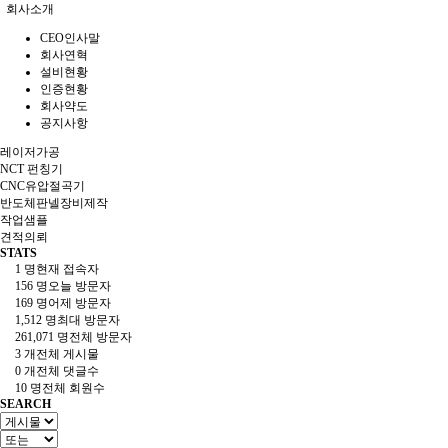
회사소개
CEO인사말
회사연혁
설비현황
인증현황
회사약도
공지사항
레이저가공
NCT 펀칭기
CNC유압절곡기
반도체판넬장비제작
작업샘플
견적의뢰
STATS
1 명
현재 접속자
156 명
오늘 방문자
169 명
어제 방문자
1,512 명
최대 방문자
261,071 명
전체 방문자
3 개
전체 게시물
0 개
전체 댓글수
10 명
전체 회원수
SEARCH