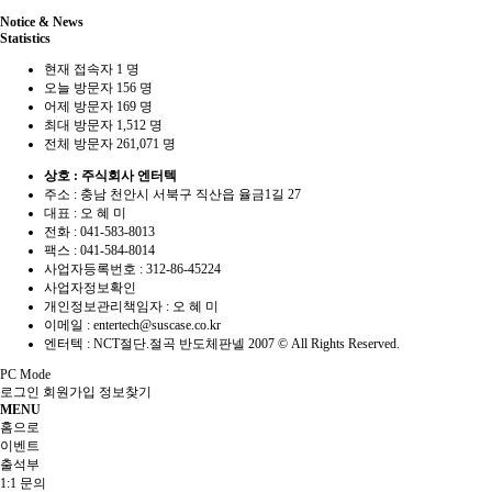
Notice & News
Statistics
현재 접속자
1 명
오늘 방문자
156 명
어제 방문자
169 명
최대 방문자
1,512 명
전체 방문자
261,071 명
상호 : 주식회사 엔터텍
주소 : 충남 천안시 서북구 직산읍 율금1길 27
대표 : 오 혜 미
전화 :
041-583-8013
팩스 :
041-584-8014
사업자등록번호 :
312-86-45224
사업자정보확인
개인정보관리책임자 : 오 혜 미
이메일 :
entertech@suscase.co.kr
엔터텍 : NCT절단.절곡 반도체판넬 2007 © All Rights Reserved.
PC Mode
로그인
회원가입
정보찾기
MENU
홈으로
이벤트
출석부
1:1 문의